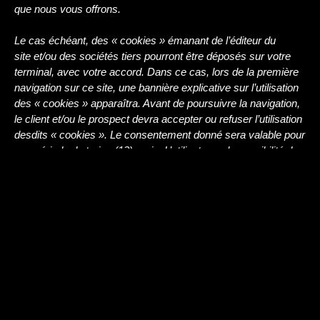
que nous vous offrons.
Le cas échéant, des « cookies » émanant de l’éditeur du
site et/ou des sociétés tiers pourront être déposés sur votre
terminal, avec votre accord. Dans ce cas, lors de la première
navigation sur ce site, une bannière explicative sur l’utilisation
des « cookies » apparaîtra. Avant de poursuivre la navigation,
le client et/ou le prospect devra accepter ou refuser l’utilisation
desdits « cookies ». Le consentement donné sera valable pour
une période de treize (13) mois. L’utilisateur a la possibilité de
désactiver les cookies à tout moment.
Les cookies suivants sont présents sur ce site :
Cookies Google :
– Google analytics : permet de mesurer l’audience du site ;
– Google tag manager : facilite l’implémentation des tags sur
les pages et permet de gérer les balises Google ;
– Google Adsense : régie publicitaire de Google utilisant les
sites web ou les vidéos YouTube comme support pour ses
annonces ;