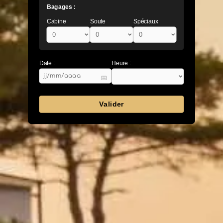
Bagages :
Cabine
Soute
Spéciaux
Date :
Heure :
📅
Valider