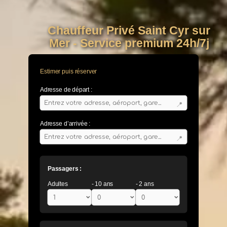
Chauffeur Privé Saint Cyr sur
Mer - Service premium 24h/7j
Estimer puis réserver
Adresse de départ :
📍
Adresse d’arrivée :
📍
Passagers :
Adultes
- 10 ans
- 2 ans