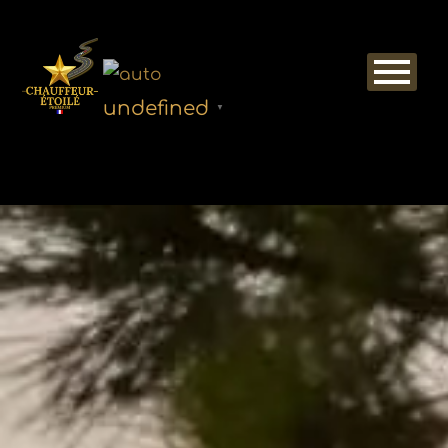
undefined
▼